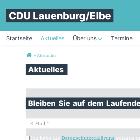
CDU Lauenburg/Elbe
Startseite
Aktuelles
Über uns
Termine
Sie sind hier
»
Aktuelles
Aktuelles
Bleiben
Sie
auf
dem
Laufend
E-Mail
Ich habe die
Datenschutzerklärung
gelesen un